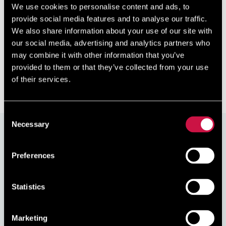
We use cookies to personalise content and ads, to
provide social media features and to analyse our traffic.
Эту винодельню в 1990 году основал Теодорос
Фикардос. Здесь, в виноградниках у деревень Пано-
We also share information about your use of our site with
Ародес и Чулу, преимущественно выращивают
our social media, advertising and analytics partners who
виноград местных сортов Ганнуди, Маратефтико и
may combine it with other information that you’ve
Ксинистери. Исполь ...
provided to them or that they’ve collected from your use
of their services.
Развернуть информацию
Consent
Necessary
Selection
Бронируйте на сайте и получите
скидку
10%
Preferences
Присоединяйтесь к нам сегодня, это легко и бесплатно.
Начните зарабатывать скидку при каждом бронировании
Statistics
через наш официальный сайт!
Marketing