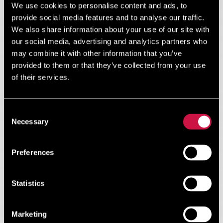
We use cookies to personalise content and ads, to
provide social media features and to analyse our traffic.
We also share information about your use of our site with
our social media, advertising and analytics partners who
may combine it with other information that you’ve
provided to them or that they’ve collected from your use
of their services.
Consent
Царские гробницы
Necessary
Selection
Объект всемирного наследия ЮНЕСКО с 1980 года,
Preferences
Царские гробницы («Тафи-тон-Василеон») — место
последнего упокоения местной аристократии со времён
правления Птолемеев и чиновников, которые управляли
Statistics
жизнью на острове с III века до н. э. до III века нашей эры.
Развернуть информацию
Marketing