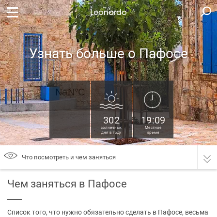
Leonardo
Узнать больше о Пафосе
302
19:09
солнечных
Местное
дня в году
время
Что посмотреть и чем заняться
Чем заняться в Пафосе
Список того, что нужно обязательно сделать в Пафосе, весьма