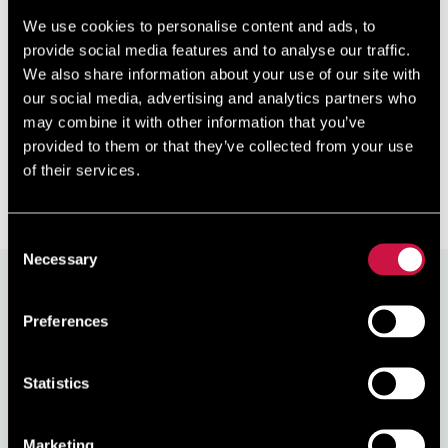
Пляж Корал-Бэй
We use cookies to personalise content and ads, to
provide social media features and to analyse our traffic.
Пляж Корал-Бэй расположен примерно в шести
We also share information about your use of our site with
километрах к северу от Пафоса. И хотя берег здесь
our social media, advertising and analytics partners who
неровный, пляж покрыт мягким белым песком и
may combine it with other information that you’ve
идеально подходит для семейного отдыха. Любимые
занятия отдыхаю ...
provided to them or that they’ve collected from your use
of their services.
Read More
Consent
Necessary
Selection
Бронируйте на сайте и получите
скидку
10%
Preferences
Присоединяйтесь к нам сегодня, это легко и бесплатно.
Начните зарабатывать скидку при каждом бронировании
Statistics
через наш официальный сайт!
Marketing