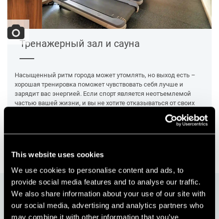
Тренажерный зал и сауна
Насыщенный ритм города может утомлять, но выход есть –
хорошая тренировка поможет чувствовать себя лучше и
зарядит вас энергией. Если спорт является неотъемлемой
частью вашей жизни, и вы не хотите отказываться от своих
тренировок, в нашем отеле есть современный тренажерный
зал с сауной. Посетив его, вы сможете зарядить ваше тело
энергией на весь день независимо от того, планируете ли вы
путешествие или хотите устроить себе релакс на пляже.
This website uses cookies
We use cookies to personalise content and ads, to
provide social media features and to analyse our traffic.
Бронируйте на сайте и получите
We also share information about your use of our site with
скидку
10%
our social media, advertising and analytics partners who
may combine it with other information that you’ve