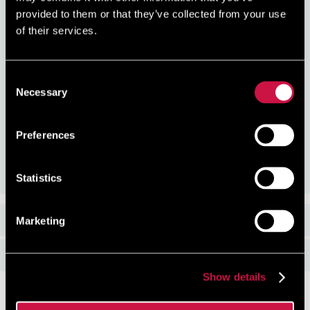
Присоединяйтесь к нам сегодня, это легко и бесплатно.
provided to them or that they’ve collected from your use
Начните зарабатывать скидку при каждом бронировании
of their services.
через наш официальный сайт!
Consent
Necessary
Selection
Гарантия лучшей
Безопасная
Без скрытых
цены
онлайн-оплата
наценок за
бронирование
Preferences
Забронировать сейчас
Statistics
Marketing
Рестораны и бары
Удобства и отдых
Show details
Полезная информация